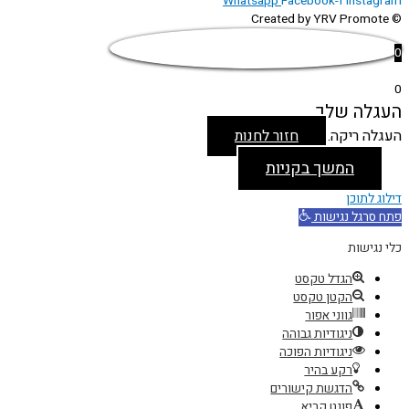
Whatsapp
Facebook-f
Instagram
© Created by YRV Promote
0
0
העגלה שלך
העגלה ריקה.
חזור לחנות
המשך בקניות
דילוג לתוכן
פתח סרגל נגישות
כלי נגישות
הגדל טקסט
הקטן טקסט
גווני אפור
ניגודיות גבוהה
ניגודיות הפוכה
רקע בהיר
הדגשת קישורים
פונט קריא