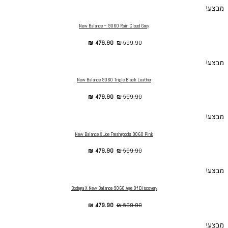
מבצע!
New Balance – 9060 Rain Cloud Grey
₪
479.90
₪
599.90
מבצע!
New Balance 9060 Triple Black Leather
₪
479.90
₪
599.90
מבצע!
New Balance X Joe Freshgoods 9060 Pink
₪
479.90
₪
599.90
מבצע!
Bodega X New Balance 9060 Age Of Discovery
₪
479.90
₪
599.90
מבצע!