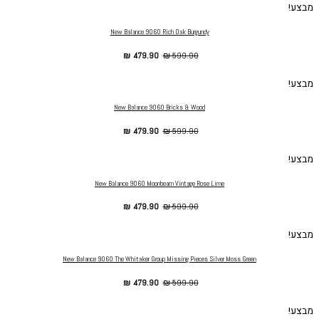
מבצע!
New Balance 9060 Rich Oak Burgundy
₪
479.90
₪
599.90
מבצע!
New Balance 9060 Bricks & Wood
₪
479.90
₪
599.90
מבצע!
New Balance 9060 Moonbeam Vintage Rose Lime
₪
479.90
₪
599.90
מבצע!
New Balance 9060 The Whitaker Group Missing Pieces Silver Moss Green
₪
479.90
₪
599.90
מבצע!