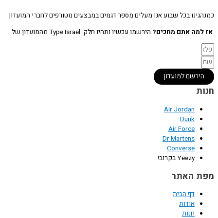
כמנהגינו בכל שבוע אנו מעלים מספר דגמים במבצעים מטורפים לחברי המועדון
אז למה אתם מחכים?
הירשמו עכשיו ותהיו חלק Type Israel מהמועדון של
הירשם למועדון
חנות
Air Jordan
Dunk
Air Force
Dr Martens
Converse
Yeezy בקרוב!
מפת האתר
דף הבית
אודות
חנות