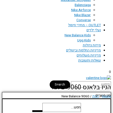
Alexander McQueen
Balenciaga
Nike Airforce
Nike Blazer
Converse
OUTLET – מחירי חיסול
נעלי ילדים
New Balance Kids
Ugg Kids
מידות גדולות
מדיניות החלפות וביטולים
מדיניות משלוחים
שאלות ותשובות
0
Search
הניו בלאנס 9060 שלנו:
סנן מוצרים
Home
/
חנות
/ New Balance 9060