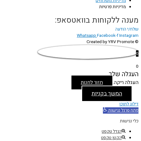
מדיניות משלוחים
מדיניות פרטיות
מענה ללקוחות בוואטסאפ:
שלח/י הודעה
Whatsapp
Facebook-f
Instagram
© Created by YRV Promote
0
0
העגלה שלך
העגלה ריקה.
חזור לחנות
המשך בקניות
דילוג לתוכן
פתח סרגל נגישות
כלי נגישות
הגדל טקסט
הקטן טקסט