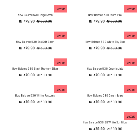
מבצע!
מבצע!
New Balance 530 Beige Green
New Balance 530 Stone Pink
₪
479.90
₪
599.90
₪
479.90
₪
599.90
מבצע!
מבצע!
New Balance 530 Sea Salt Green
New Balance 530 White Sky Blue
₪
479.90
₪
599.90
₪
479.90
₪
599.90
מבצע!
מבצע!
New Balance 530 Black Phantom Silver
New Balance 530 Cosmic Jade
₪
479.90
₪
599.90
₪
479.90
₪
599.90
מבצע!
מבצע!
New Balance 530 White Raspberry
New Balance 530 Cream Beige
₪
479.90
₪
599.90
₪
479.90
₪
599.90
מבצע!
New Balance 530 EB White Sun Glow
₪
479.90
₪
599.90