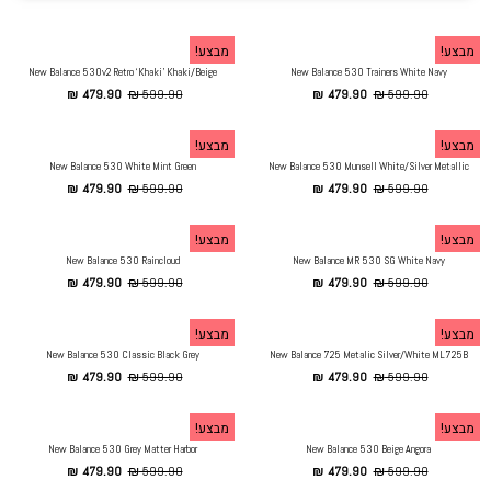
מבצע!
מבצע!
New Balance 530v2 Retro ‘Khaki’ Khaki/Beige
New Balance 530 Trainers White Navy
₪
479.90
₪
599.90
₪
479.90
₪
599.90
מבצע!
מבצע!
New Balance 530 White Mint Green
New Balance 530 Munsell White/Silver Metallic
₪
479.90
₪
599.90
₪
479.90
₪
599.90
מבצע!
מבצע!
New Balance 530 Raincloud
New Balance MR 530 SG White Navy
₪
479.90
₪
599.90
₪
479.90
₪
599.90
מבצע!
מבצע!
New Balance 530 Classic Black Grey
New Balance 725 Metalic Silver/White ML725B
₪
479.90
₪
599.90
₪
479.90
₪
599.90
מבצע!
מבצע!
New Balance 530 Grey Matter Harbor
New Balance 530 Beige Angora
₪
479.90
₪
599.90
₪
479.90
₪
599.90