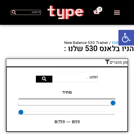
0
OUTLET – מחירי חיסול
פתח סרגל נגישות
Home
/
חנות
/ New Balance 530 Trainer
הניו בלאנס 530 שלנו :
סנן מוצרים
מחיר
₪
759
—
₪
59