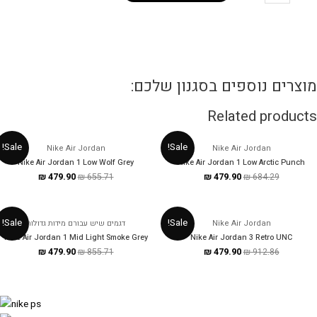
A
Jorda
Lo
Cam
וצרים נוספים בסגנון שלכם:
quanti
Related product
Sale!
Sale!
Nike Air Jordan
Nike Air Jordan
Nike Air Jordan 1 Low Wolf Grey
Nike Air Jordan 1 Low Arctic Punch
₪
479.90
₪
655.71
₪
479.90
₪
684.29
Sale!
Sale!
Nike Air Jordan
דגמים שיש עבורם מידות גדולות
Nike Air Jordan 1 Mid Light Smoke Grey
Nike Air Jordan 3 Retro UNC
₪
479.90
₪
855.71
₪
479.90
₪
912.86