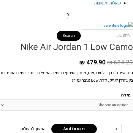
שאלות ותשובות
0
Search
Nike Air Jordan 1 Low Cam
₪
479.90
₪
684.2
יק אייר ג’ורדן – לואו קאמו, מיתוך שיתוף הפעולה המוצלח ביותר בעולם הסניקרס
ן ג’ורדן לנייק. גזרת Low (גובה נמוך)
מידה
Ni
Add to cart
המשך לתשלום