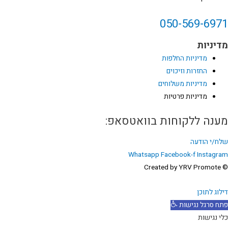
050-569-697
דיניות
מדיניות החלפות
החזרות וזיכוים
מדיניות משלוחים
מדיניות פרטיות
ענה ללקוחות בוואטסאפ:
לח/י הודעה
Whatsapp
Facebook-f
Instagra
© Created by 
לוג לתוכן
תח סרגל נגישות
י נגישות