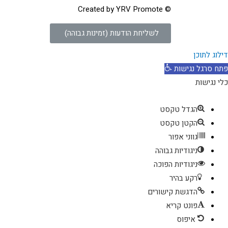
© Created by YRV Promote
לשליחת הודעות (זמינות גבוהה)
דילוג לתוכן
פתח סרגל נגישות
כלי נגישות
הגדל טקסט
הקטן טקסט
גווני אפור
ניגודיות גבוהה
ניגודיות הפוכה
רקע בהיר
הדגשת קישורים
פונט קריא
איפוס