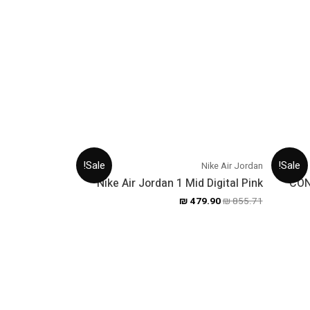
Sale!
Sale!
Nike Air Jordan
Nike Air Jordan 1 Mid Digital Pink
CON
₪
479.90
₪
855.71