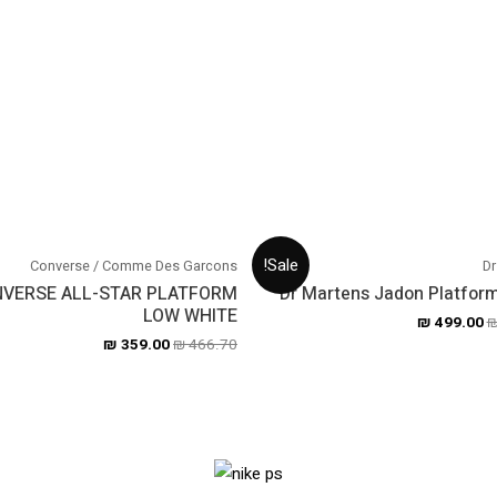
Sale!
Converse / Comme Des Garcons
Dr
VERSE ALL-STAR PLATFORM
Dr Martens Jadon Platfor
LOW WHITE
₪
499.00
₪
359.00
₪
466.70